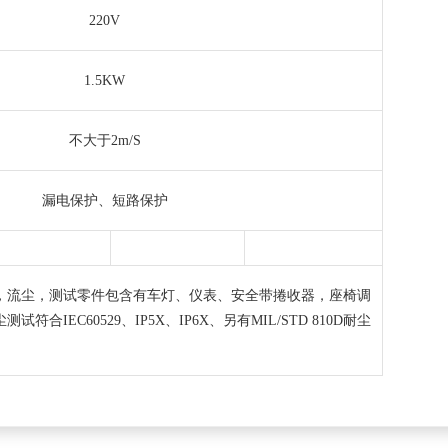
220V
1.5KW
不大于2m/S
漏电保护、短路保护
，流尘，测试零件包含有车灯、仪表、安全带捲收器，座椅调
C60529、IP5X、IP6X、另有MIL/STD 810D耐尘