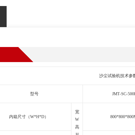
沙尘试验机技术参
型号
JMT-SC-500
宽
内箱尺寸（W*H*D）
800*800*80
W
高
H