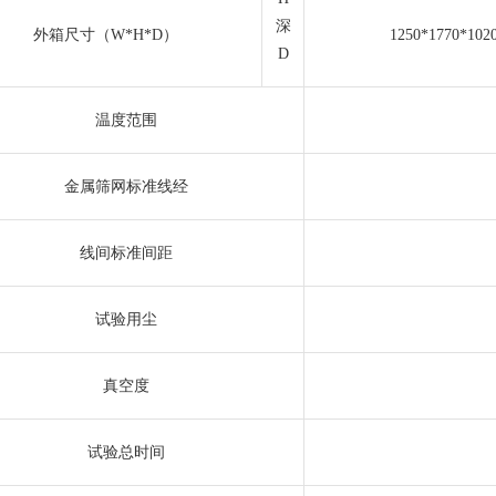
深
外箱尺寸（W*H*D）
1250*1770*10
D
温度范围
金属筛网标准线经
线间标准间距
试验用尘
真空度
试验总时间