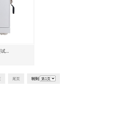
...
页
尾页
转到