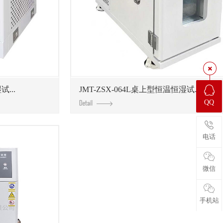
...
JMT-ZSX-064L桌上型恒温恒湿试...
QQ
电话
微信
手机站